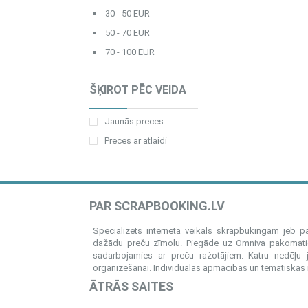
30 - 50 EUR
50 - 70 EUR
70 - 100 EUR
ŠĶIROT PĒC VEIDA
Jaunās preces
Preces ar atlaidi
PAR SCRAPBOOKING.LV
Specializēts interneta veikals skrapbukingam jeb 
dažādu preču zīmolu. Piegāde uz Omniva pakomatiem
sadarbojamies ar preču ražotājiem. Katru nedēļu 
organizēšanai. Individuālās apmācības un tematiskās me
ĀTRĀS SAITES