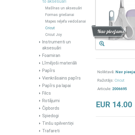
to aksesuāri
Mašīnas un aksesuāri
Formas griešanai
Mapes reljefa veidošanai
Cricut
Atlaide
Jaunums
Nav pieejams
Cricut Joy
Instrumenti un
aksesuāri
Foamiran
Līmējoši materiāli
Papīrs
Noliktavā:
Nav pieej
Vienkrāsains papīrs
Ražotājs:
Cricut
Papīrs pa lapai
Articule:
2006695
Filcs
Rotājumi
EUR 14.00
Čipbords
Spiedogi
Tinšu spilventiņi
Trafareti