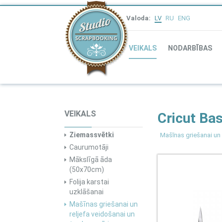
Valoda:
LV
RU
ENG
VEIKALS
NODARBĪBAS
VEIKALS
Cricut Bas
Ziemassvētki
Mašīnas griešanai un 
Caurumotāji
Mākslīgā āda
(50x70cm)
Folija karstai
uzklāšanai
Mašīnas griešanai un
reljefa veidošanai un