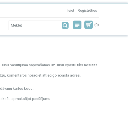
Ieiet
Reģistrēties
(0)
Pēc Jūsu pasūtījuma saņemšanas uz Jūsu epastu tiks nosūtīts
lūdzu, komentāros norādiet attiecīgo epasta adresi.
t dāvanu kartes kodu.
iemaksāt, apmaksājot pasūtījumu.