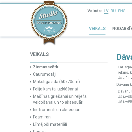
Valoda:
LV
RU
ENG
VEIKALS
NODARBĪ
VEIKALS
Dāv
Ziemassvētki
Lai ieg
rēķins, 
Caurumotāji
Ja Jūs v
Mākslīgā āda (50x70cm)
Dāvanu k
Folija karstai uzklāšanai
Dāvanu k
Mašīnas griešanai un reljefa
Jā izvēl
Jā izvēl
veidošanai un to aksesuāri
Instrumenti un aksesuāri
Foamiran
Līmējoši materiāli
Papīrs