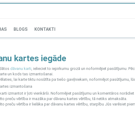
BAS
BLOGS
KONTAKTI
anu kartes iegāde
ādātos
dāvanu karti
, ielieciet to iepirkumu grozā un noformējiet pasūtījumu. 
karte un kods tas izmantošanai.
ēlaties, lai karte tiktu nosūtīta pa tiešo gaviļniekam, noformējot pasūtījumu, 
artes izmantošana
arti izmantot ir ļoti vienkārši. Noformējiet pasūtījumu un komentāros norādie
ēto preču vērtība ir mazāka par dāvanu kartes vērtību, tā netiks atmaksāta.
ēto preču vērtība ir lielāka par dāvanu kartes vērtību, starpību Jūs varēsiet p