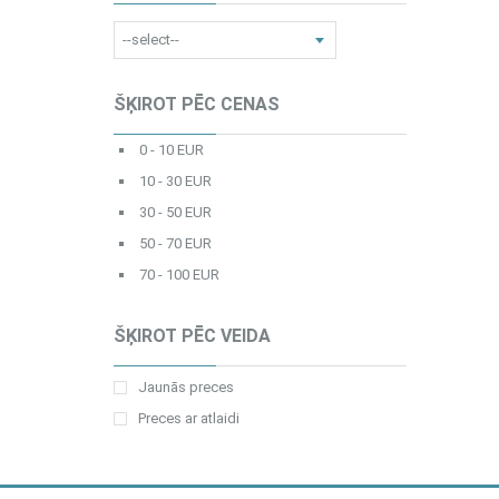
ŠĶIROT PĒC CENAS
0 - 10 EUR
10 - 30 EUR
30 - 50 EUR
50 - 70 EUR
70 - 100 EUR
ŠĶIROT PĒC VEIDA
Jaunās preces
Preces ar atlaidi