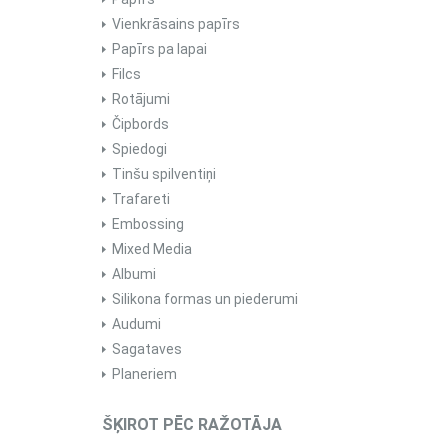
Vienkrāsains papīrs
Papīrs pa lapai
Filcs
Rotājumi
Čipbords
Spiedogi
Tinšu spilventiņi
Trafareti
Embossing
Mixed Media
Albumi
Silikona formas un piederumi
Audumi
Sagataves
Planeriem
ŠĶIROT PĒC RAŽOTĀJA