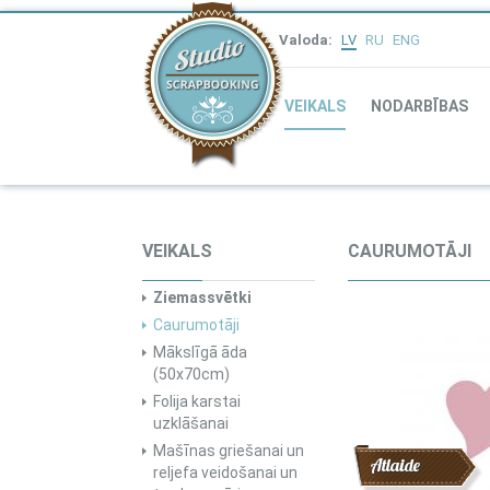
Valoda:
LV
RU
ENG
VEIKALS
NODARBĪBAS
VEIKALS
CAURUMOTĀJI
Ziemassvētki
Caurumotāji
Mākslīgā āda
(50x70cm)
Folija karstai
uzklāšanai
Mašīnas griešanai un
Atlaide
reljefa veidošanai un