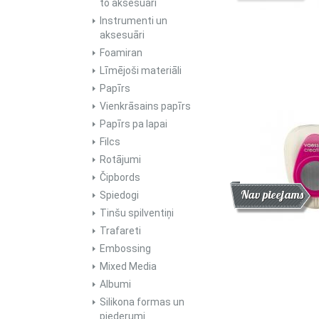
to aksesuāri
Instrumenti un
aksesuāri
Foamiran
Līmējoši materiāli
Papīrs
Vienkrāsains papīrs
Papīrs pa lapai
Filcs
Rotājumi
Čipbords
Atlaide
Jaunums
Nav pieejams
Spiedogi
Tinšu spilventiņi
Trafareti
Embossing
Mixed Media
Albumi
Silikona formas un
piederumi