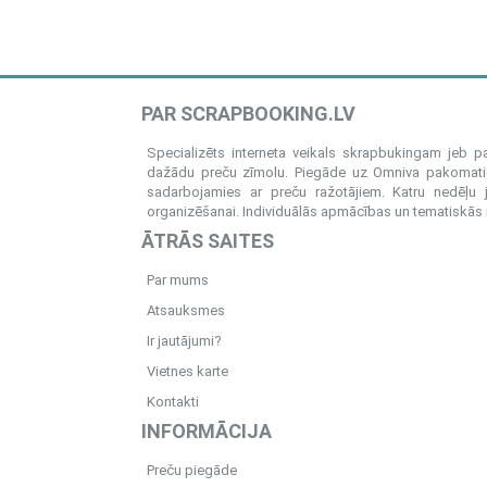
PAR SCRAPBOOKING.LV
Specializēts interneta veikals skrapbukingam jeb 
dažādu preču zīmolu. Piegāde uz Omniva pakomatiem
sadarbojamies ar preču ražotājiem. Katru nedēļu 
organizēšanai. Individuālās apmācības un tematiskās me
ĀTRĀS SAITES
Par mums
Atsauksmes
Ir jautājumi?
Vietnes karte
Kontakti
INFORMĀCIJA
Preču piegāde