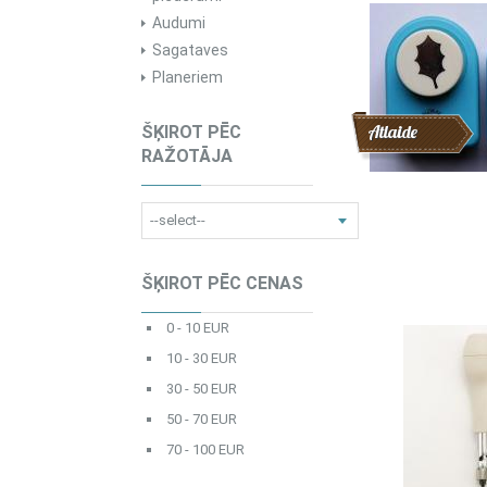
Audumi
Sagataves
Planeriem
Atlaide
ŠĶIROT PĒC
RAŽOTĀJA
ŠĶIROT PĒC CENAS
0 - 10 EUR
10 - 30 EUR
30 - 50 EUR
50 - 70 EUR
70 - 100 EUR