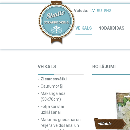
Valoda:
LV
RU
ENG
VEIKALS
NODARBĪBAS
VEIKALS
ROTĀJUMI
Ziemassvētki
Caurumotāji
Mākslīgā āda
(50x70cm)
Folija karstai
uzklāšanai
Mašīnas griešanai un
Atlaide
reljefa veidošanai un