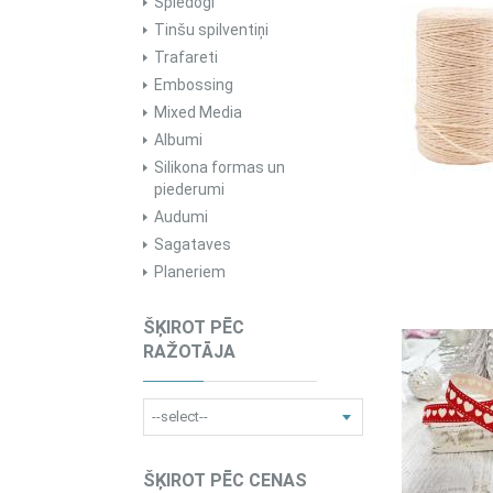
Spiedogi
Tinšu spilventiņi
Trafareti
Embossing
Mixed Media
Albumi
Silikona formas un
piederumi
Audumi
Sagataves
Planeriem
ŠĶIROT PĒC
RAŽOTĀJA
ŠĶIROT PĒC CENAS