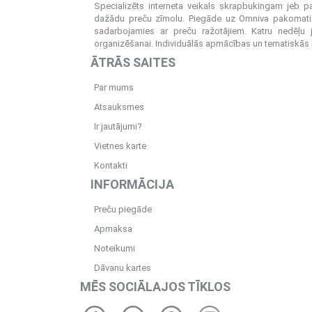
Specializēts interneta veikals skrapbukingam jeb 
dažādu preču zīmolu. Piegāde uz Omniva pakomatiem
sadarbojamies ar preču ražotājiem. Katru nedēļu 
organizēšanai. Individuālās apmācības un tematiskās me
ĀTRĀS SAITES
Par mums
Atsauksmes
Ir jautājumi?
Vietnes karte
Kontakti
INFORMĀCIJA
Preču piegāde
Apmaksa
Noteikumi
Dāvanu kartes
MĒS SOCIĀLAJOS TĪKLOS