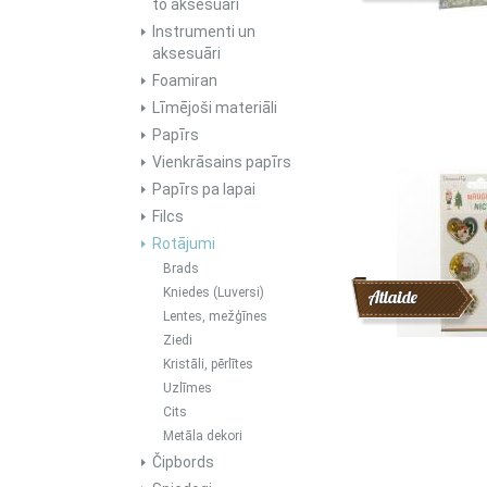
to aksesuāri
Instrumenti un
aksesuāri
Foamiran
Līmējoši materiāli
Papīrs
Vienkrāsains papīrs
Papīrs pa lapai
Filcs
Rotājumi
Brads
Kniedes (Luversi)
Atlaide
Lentes, mežģīnes
Ziedi
Kristāli, pērlītes
Uzlīmes
Cits
Metāla dekori
Čipbords