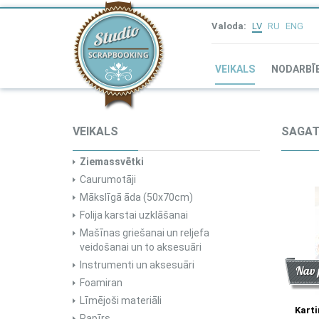
Valoda:
LV
RU
ENG
VEIKALS
NODARBĪ
VEIKALS
SAGAT
Ziemassvētki
Caurumotāji
Mākslīgā āda (50x70cm)
Folija karstai uzklāšanai
Mašīnas griešanai un reljefa
veidošanai un to aksesuāri
Instrumenti un aksesuāri
Atlai
Jau
Nav 
Foamiran
Līmējoši materiāli
Kart
Papīrs