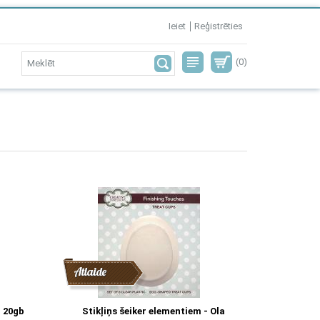
Ieiet
Reģistrēties
(0)
Atlaide
 20gb
Stikļiņs šeiker elementiem - Ola