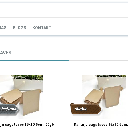
BAS
BLOGS
KONTAKTI
AVES
de
nums
pieejams
Atlaide
iņu sagataves 15x10,5cm, 20gb
Kartiņu sagataves 15x10,5cm,