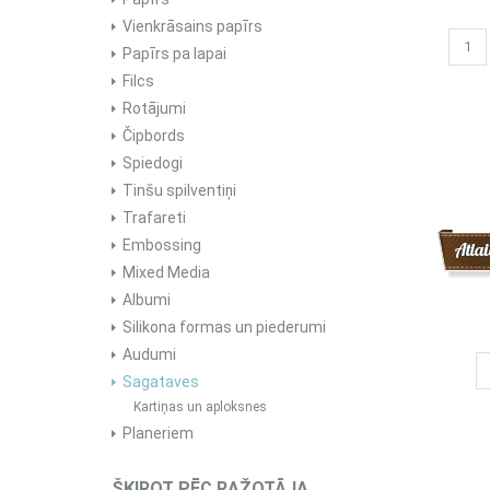
Vienkrāsains papīrs
Papīrs pa lapai
Filcs
Rotājumi
Čipbords
Spiedogi
Tinšu spilventiņi
Trafareti
Embossing
Atlai
Mixed Media
Albumi
Silikona formas un piederumi
Audumi
Sagataves
Kartiņas un aploksnes
Planeriem
ŠĶIROT PĒC RAŽOTĀJA