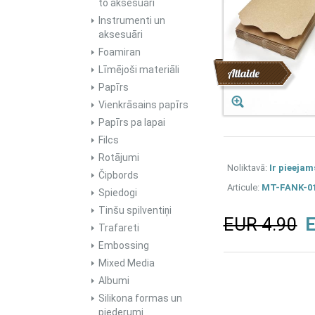
to aksesuāri
Instrumenti un
aksesuāri
Foamiran
Līmējoši materiāli
Atlaide
Papīrs
Vienkrāsains papīrs
Papīrs pa lapai
Filcs
Rotājumi
Noliktavā:
Ir pieejam
Čipbords
Articule:
MT-FANK-0
Spiedogi
Tinšu spilventiņi
EUR 4.90
E
Trafareti
Embossing
Mixed Media
Albumi
Silikona formas un
piederumi