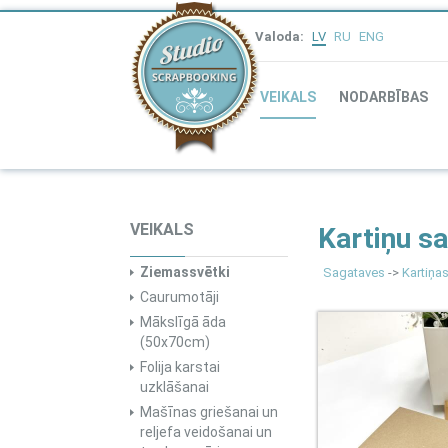
Valoda:
LV
RU
ENG
VEIKALS
NODARBĪBAS
VEIKALS
Kartiņu s
Ziemassvētki
Sagataves
->
Kartiņa
Caurumotāji
Mākslīgā āda
(50x70cm)
Folija karstai
uzklāšanai
Mašīnas griešanai un
reljefa veidošanai un