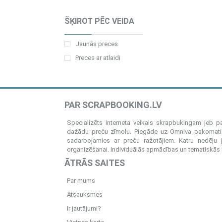
ŠĶIROT PĒC VEIDA
Jaunās preces
Preces ar atlaidi
PAR SCRAPBOOKING.LV
Specializēts interneta veikals skrapbukingam jeb 
dažādu preču zīmolu. Piegāde uz Omniva pakomatiem
sadarbojamies ar preču ražotājiem. Katru nedēļu 
organizēšanai. Individuālās apmācības un tematiskās me
ĀTRĀS SAITES
Par mums
Atsauksmes
Ir jautājumi?