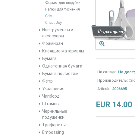
Формы для вырубки
Папки для тиснения
Cricut
Cricut Joy
Инструменты и
Скидка
Новинка
Не доступен
аксесуары
Фоамиран
Клеящие материалы
Бумага
Однотонная бумага
На складе:
Не дост
Бумага по листам
Производитель:
Cri
Фетр
Украшения
Articule:
2006695
Чипборд
EUR 14.00
Штампы
Чернильные
подушечки
Трафареты
Embossing