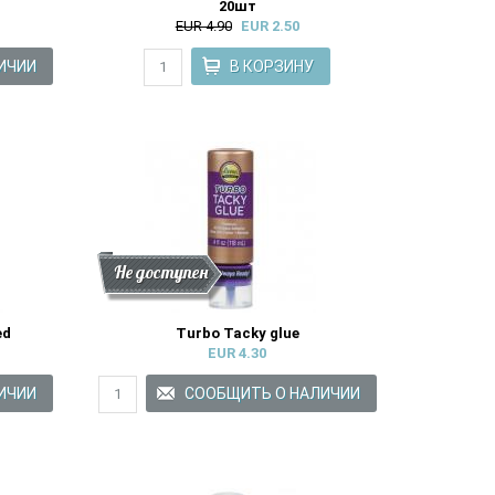
20шт
EUR 4.90
EUR 2.50
Скидка
Новинки
Не доступен
ed
Turbo Tacky glue
EUR 4.30