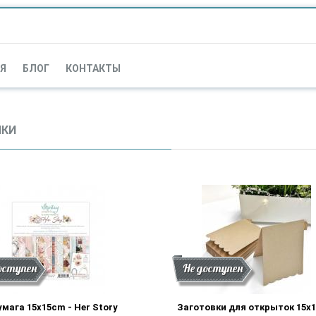
Я
БЛОГ
КОНТАКТЫ
НКИ
дка
нки
оступен
Скидка
Новинки
Не доступен
умага 15x15cm - Her Story
Заготовки для открыток 15x1