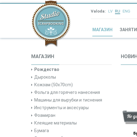
Valoda:
LV
RU
ENG
МАГАЗИН
ЗАНЯТИ
МАГАЗИН
НОВИ
Рождество
Дыроколы
Кожзам (50x70cm)
Фольга для горячего нанесения
Машины для вырубки и тиснения
Инструменты и аксесуары
Фоамиран
Ски
Нови
Не д
Клеящие материалы
Бумага
Б