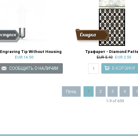
дка
нки
оступен
Скидка
 Engraving Tip Without Housing
Трафарет - Diamond Patt
EUR 14.50
EUR 5.10
EUR 2.55
Пред.
1
2
3
4
1-9 of 659