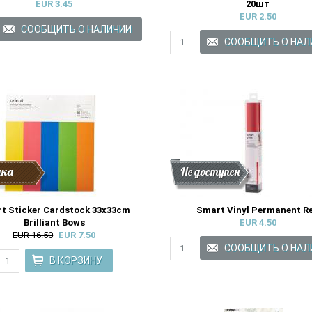
EUR 3.45
20шт
EUR 2.50
дка
Скидка
Новинки
Не доступен
t Sticker Cardstock 33x33cm
Smart Vinyl Permanent R
Brilliant Bows
EUR 4.50
EUR 16.50
EUR 7.50