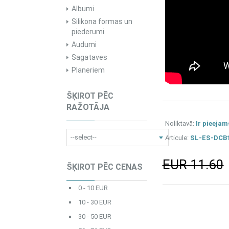
Albumi
Silikona formas un
piederumi
Audumi
Sagataves
Planeriem
ŠĶIROT PĒC
RAŽOTĀJA
Noliktavā:
Ir pieejam
Articule:
SL-ES-DCB
EUR 11.60
ŠĶIROT PĒC CENAS
0 - 10 EUR
10 - 30 EUR
30 - 50 EUR