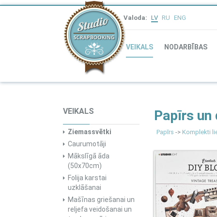
Valoda:
LV
RU
ENG
VEIKALS
NODARBĪBAS
VEIKALS
Papīrs un
Ziemassvētki
Papīrs
->
Komplekti lie
Caurumotāji
Mākslīgā āda
(50x70cm)
Folija karstai
uzklāšanai
Mašīnas griešanai un
reljefa veidošanai un