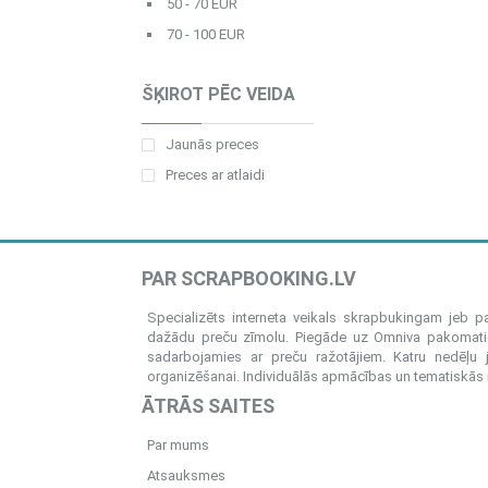
50 - 70 EUR
70 - 100 EUR
ŠĶIROT PĒC VEIDA
Jaunās preces
Preces ar atlaidi
PAR SCRAPBOOKING.LV
Specializēts interneta veikals skrapbukingam jeb 
dažādu preču zīmolu. Piegāde uz Omniva pakomatiem
sadarbojamies ar preču ražotājiem. Katru nedēļu 
organizēšanai. Individuālās apmācības un tematiskās me
ĀTRĀS SAITES
Par mums
Atsauksmes