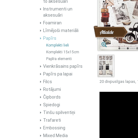
to aksesuāri
Instrumenti un
aksesuāri
Foamiran
Līmējoši materiāli
Atlaide
Papīrs
Komplekti lieli
Komplekti 15x15cm
Papīra elementi
Vienkrāsains papīrs
Papīrs pa lapai
Filcs
20 divpusīgas lapas, 
Rotājumi
Čipbords
Spiedogi
Tinšu spilventiņi
Trafareti
Embossing
Mixed Media