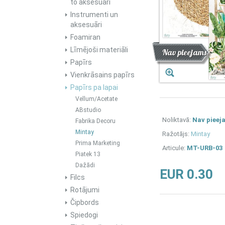
to aksesuāri
Instrumenti un
aksesuāri
Foamiran
Līmējoši materiāli
Atlaide
Jaunums
Nav pieejams
Papīrs
Vienkrāsains papīrs
Papīrs pa lapai
Vellum/Acetate
ABstudio
Noliktavā:
Nav pieej
Fabrika Decoru
Mintay
Ražotājs:
Mintay
Prima Marketing
Articule:
MT-URB-03
Piatek 13
Dažādi
EUR 0.30
Filcs
Rotājumi
Čipbords
Spiedogi