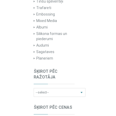
Tinšu spilventiņi
Trafareti
Embossing
Mixed Media
Albumi
Silikona formas un
piederumi
Audumi
Sagataves
Planeriem
ŠĶIROT PĒC
RAŽOTĀJA
ŠĶIROT PĒC CENAS