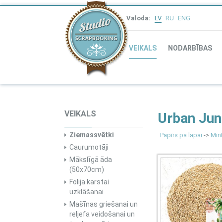
Valoda:
LV
RU
ENG
VEIKALS
NODARBĪBAS
VEIKALS
Urban Jun
Ziemassvētki
Papīrs pa lapai
->
Min
Caurumotāji
Mākslīgā āda
(50x70cm)
Folija karstai
uzklāšanai
Mašīnas griešanai un
reljefa veidošanai un