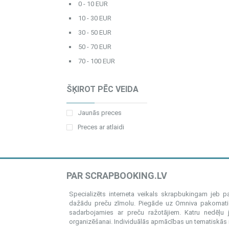
0 - 10 EUR
10 - 30 EUR
30 - 50 EUR
50 - 70 EUR
70 - 100 EUR
ŠĶIROT PĒC VEIDA
Jaunās preces
Preces ar atlaidi
PAR SCRAPBOOKING.LV
Specializēts interneta veikals skrapbukingam jeb 
dažādu preču zīmolu. Piegāde uz Omniva pakomatiem
sadarbojamies ar preču ražotājiem. Katru nedēļu 
organizēšanai. Individuālās apmācības un tematiskās me