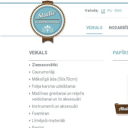
Valoda:
LV
RU
ENG
VEIKALS
NODARBĪ
VEIKALS
PAPĪRS
Ziemassvētki
Caurumotāji
Mākslīgā āda (50x70cm)
Folija karstai uzklāšanai
Mašīnas griešanai un reljefa
veidošanai un to aksesuāri
Instrumenti un aksesuāri
Atlai
Foamiran
Līmējoši materiāli
Papīrs