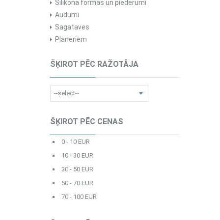
Silikona formas un piederumi
Audumi
Sagataves
Planeriem
ŠĶIROT PĒC RAŽOTĀJA
ŠĶIROT PĒC CENAS
0 - 10 EUR
10 - 30 EUR
30 - 50 EUR
50 - 70 EUR
70 - 100 EUR