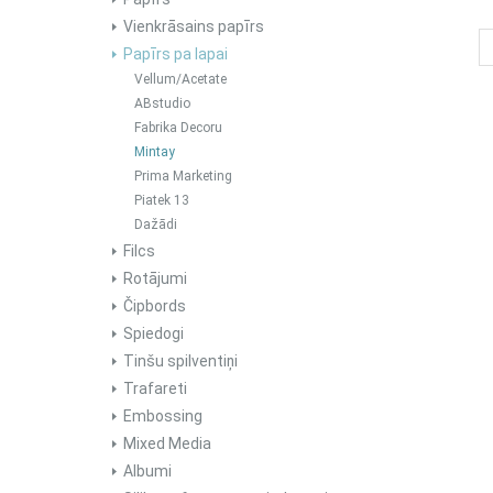
Vienkrāsains papīrs
Papīrs pa lapai
Vellum/Acetate
ABstudio
Fabrika Decoru
Mintay
Prima Marketing
Piatek 13
Dažādi
Filcs
Rotājumi
Čipbords
Spiedogi
Tinšu spilventiņi
Trafareti
Embossing
Mixed Media
Albumi