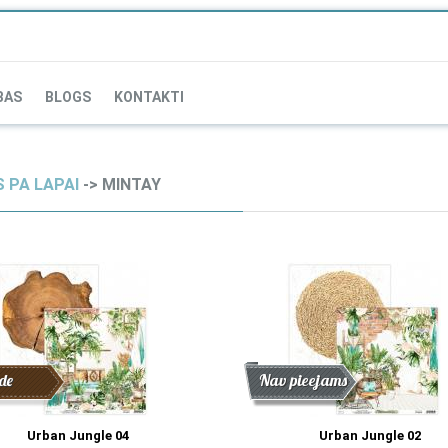
BAS
BLOGS
KONTAKTI
 PA LAPAI
-> MINTAY
de
Atlaide
Jaunums
Nav pieejams
Urban Jungle 04
Urban Jungle 02