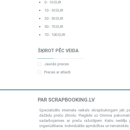
0 - 10 EUR
10 - 30 EUR
30 - 50 EUR
50 - 70 EUR
70 - 100 EUR
ŠĶIROT PĒC VEIDA
Jaunās preces
Preces ar atlaidi
PAR SCRAPBOOKING.LV
Specializēts interneta veikals skrapbukingam jeb 
dažādu preču zīmolu. Piegāde uz Omniva pakomatiem
sadarbojamies ar preču ražotājiem. Katru nedēļu 
organizēšanai. Individuālās apmācības un tematiskās me