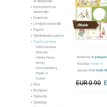
to aksesuāri
Instrumenti un
aksesuāri
Foamiran
Līmējoši materiāli
Atlaide
Papīrs
Vienkrāsains papīrs
Papīrs pa lapai
Vellum/Acetate
ABstudio
Noliktavā:
Ir pieejam
Fabrika Decoru
Mintay
Ražotājs:
Piatek 13
Prima Marketing
Articule:
P13-SUM-0
Piatek 13
Dažādi
EUR 0.90
E
Filcs
Rotājumi
Čipbords
Spiedogi