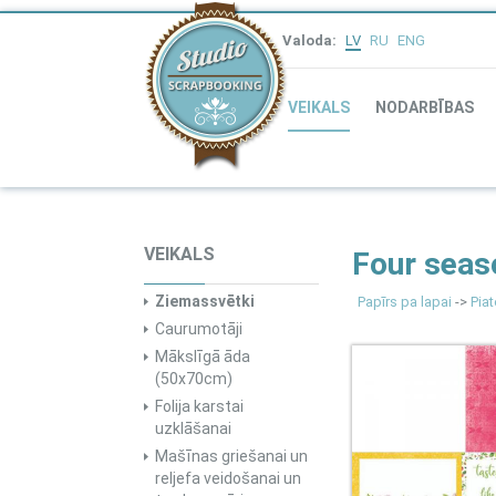
Valoda:
LV
RU
ENG
VEIKALS
NODARBĪBAS
VEIKALS
Four sea
Ziemassvētki
Papīrs pa lapai
->
Piat
Caurumotāji
Mākslīgā āda
(50x70cm)
Folija karstai
uzklāšanai
Mašīnas griešanai un
reljefa veidošanai un