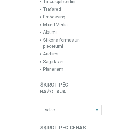
Tinšu spilventiņi
Trafareti
Embossing
Mixed Media
Albumi
Silikona formas un
piederumi
Audumi
Sagataves
Planeriem
ŠĶIROT PĒC
RAŽOTĀJA
ŠĶIROT PĒC CENAS