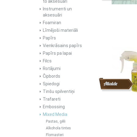
to aksesuāri
Instrumenti un
aksesuāri
Foamiran
Līmējoši materiāli
Papīrs
Vienkrāsains papīrs
Papīrs pa lapai
Filcs
Rotājumi
Čipbords
Atlaide
Spiedogi
Tinšu spilventiņi
Trafareti
Embossing
Mixed Media
Pastas, gēli
Alkohola tintes
Flomasteri