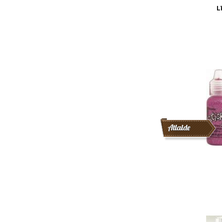
L
Atlaide