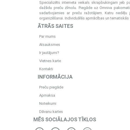
Specializēts interneta veikals skrapbukingam jeb 
dažādu preču zīmolu. Piegāde uz Omniva pakomatiem
sadarbojamies ar preču ražotājiem. Katru nedēļu 
organizēšanai. Individuālās apmācības un tematiskās me
ĀTRĀS SAITES
Par mums
Atsauksmes
Ir jautājumi?
Vietnes karte
Kontakti
INFORMĀCIJA
Preču piegāde
Apmaksa
Noteikumi
Dāvanu kartes
MĒS SOCIĀLAJOS TĪKLOS