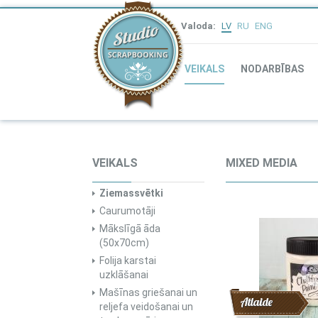
Valoda:
LV
RU
ENG
VEIKALS
NODARBĪBAS
VEIKALS
MIXED MEDIA
Ziemassvētki
Caurumotāji
Mākslīgā āda
(50x70cm)
Folija karstai
uzklāšanai
Mašīnas griešanai un
Atlaide
reljefa veidošanai un