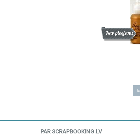
Atlaide
Jaunums
Nav pieejams
Ie
PAR SCRAPBOOKING.LV