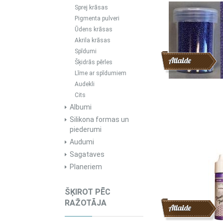
Sprej krāsas
Pigmenta pulveri
Ūdens krāsas
Akrila krāsas
Spīdumi
Atlaide
Šķidrās pērles
Līme ar spīdumiem
Audekli
Cits
Albumi
Silikona formas un
piederumi
Audumi
Sagataves
Planeriem
ŠĶIROT PĒC
RAŽOTĀJA
Atlaide