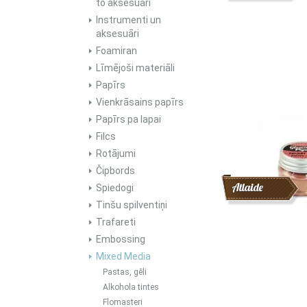
to aksesuāri
Instrumenti un
aksesuāri
Foamiran
Līmējoši materiāli
Papīrs
Vienkrāsains papīrs
Papīrs pa lapai
Filcs
Rotājumi
Čipbords
Atlaide
Spiedogi
Tinšu spilventiņi
Trafareti
Embossing
Mixed Media
Pastas, gēli
Alkohola tintes
Flomasteri