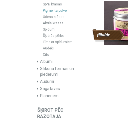
Sprej krāsas
Pigmenta pulveri
Ūdens krāsas
Akrila krāsas
Spīdumi
Atlaide
Šķidrās pērles
Līme ar spīdumiem
Audekli
Cits
Albumi
Silikona formas un
piederumi
Audumi
Sagataves
Planeriem
ŠĶIROT PĒC
RAŽOTĀJA