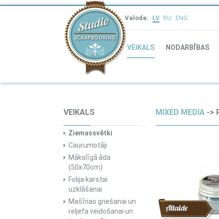
Valoda:
LV
RU
ENG
VEIKALS
NODARBĪBAS
VEIKALS
MIXED MEDIA
-> 
Ziemassvētki
Caurumotāji
Mākslīgā āda
(50x70cm)
Folija karstai
uzklāšanai
Mašīnas griešanai un
Atlaide
reljefa veidošanai un