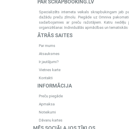
PAR SCRAPBOOKING.LV
Specializēts interneta veikals skrapbukingam jeb 
dažādu preču zīmolu. Piegāde uz Omniva pakomatiem
sadarbojamies ar preču ražotājiem. Katru nedēļu 
organizēšanai. Individuālās apmācības un tematiskās me
ĀTRĀS SAITES
Par mums
Atsauksmes
Ir jautājumi?
Vietnes karte
Kontakti
INFORMĀCIJA
Preču piegāde
Apmaksa
Noteikumi
Dāvanu kartes
MĒS SOCIĀLAJOS TĪKLOS