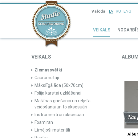
Valoda:
LV
RU
ENG
VEIKALS
NODARBĪ
VEIKALS
ALBUM
Ziemassvētki
Caurumotāji
Mākslīgā āda (50x70cm)
Folija karstai uzklāšanai
Mašīnas griešanai un reljefa
veidošanai un to aksesuāri
Instrumenti un aksesuāri
Atlai
Jau
Nav 
Foamiran
Līmējoši materiāli
Album
Papīrs