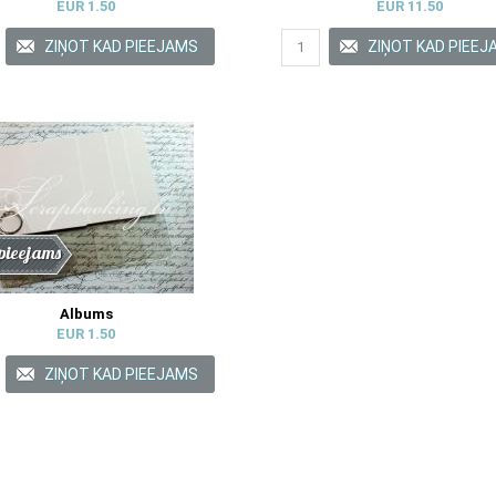
EUR 1.50
EUR 11.50
de
nums
pieejams
Albums
EUR 1.50