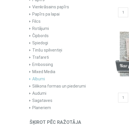
Vienkrāsains papīrs
Papīrs pa lapai
Filcs
Rotājumi
Čipbords
Spiedogi
Tinšu spilventiņi
Trafareti
Embossing
Atlai
Jau
Nav 
Mixed Media
Albumi
Silikona formas un piederumi
Audumi
Sagataves
Planeriem
ŠĶIROT PĒC RAŽOTĀJA