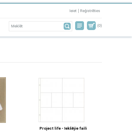
Ieiet
Reģistrēties
(0)
Project life - Iekšējie faili