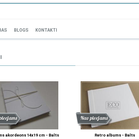
BAS
BLOGS
KONTAKTI
I
de
nums
pieejams
Atlaide
Jaunums
Nav pieejams
s akordeons 14x19 cm - Balts
Retro albums - Balts