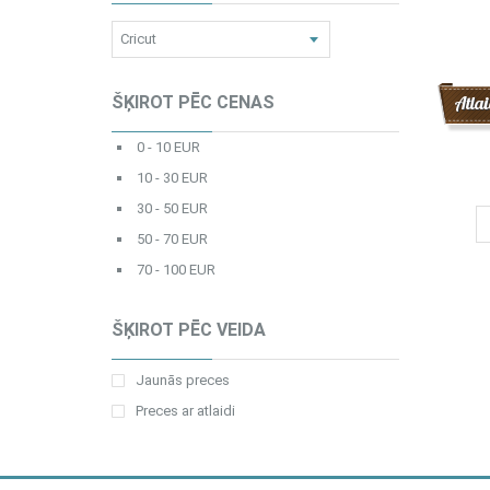
ŠĶIROT PĒC CENAS
Atlai
0 - 10 EUR
10 - 30 EUR
30 - 50 EUR
50 - 70 EUR
70 - 100 EUR
ŠĶIROT PĒC VEIDA
Jaunās preces
Preces ar atlaidi