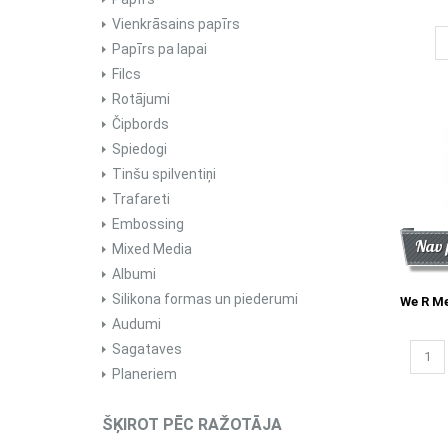
Vienkrāsains papīrs
Papīrs pa lapai
Filcs
Rotājumi
Čipbords
Spiedogi
Tinšu spilventiņi
Trafareti
Embossing
Atlai
Jau
Nav 
Mixed Media
Albumi
Silikona formas un piederumi
We R M
Audumi
Sagataves
Planeriem
ŠĶIROT PĒC RAŽOTĀJA