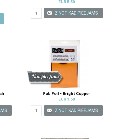
EUR 5.50
Atlaide
Jaunums
Nav pieejams
ish
Fab Foil - Bright Copper
EUR 1.60