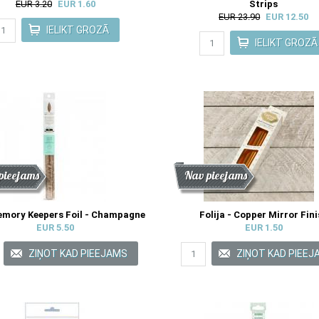
EUR 3.20
EUR 1.60
Strips
EUR 23.90
EUR 12.50
de
nums
pieejams
Atlaide
Jaunums
Nav pieejams
emory Keepers Foil - Champagne
Folija - Copper Mirror Fin
EUR 5.50
EUR 1.50