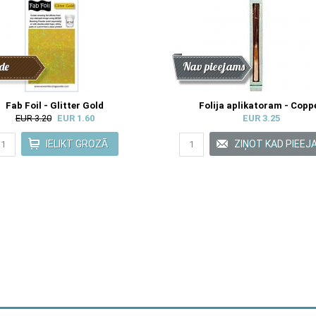
de
Atlaide
Jaunums
Nav pieejams
Fab Foil - Glitter Gold
Folija aplikatoram - Copp
EUR 3.20
EUR 1.60
EUR 3.25