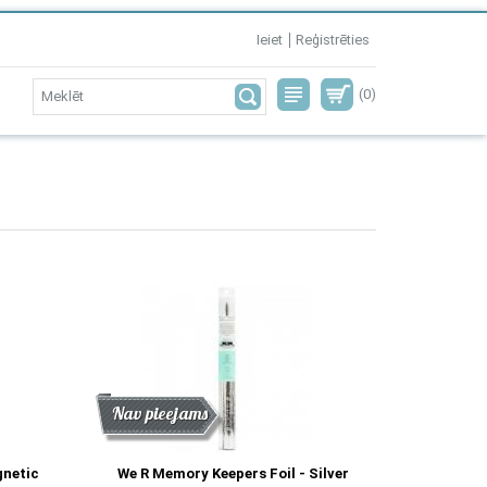
Ieiet
Reģistrēties
(0)
Atlaide
Jaunums
Nav pieejams
gnetic
We R Memory Keepers Foil - Silver