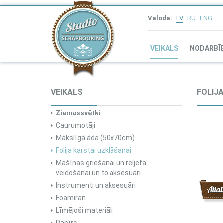
Valoda:
LV
RU
ENG
VEIKALS
NODARBĪ
VEIKALS
FOLIJ
Ziemassvētki
Caurumotāji
Mākslīgā āda (50x70cm)
Folija karstai uzklāšanai
Mašīnas griešanai un reljefa
veidošanai un to aksesuāri
Instrumenti un aksesuāri
Atlai
Foamiran
Līmējoši materiāli
Papīrs