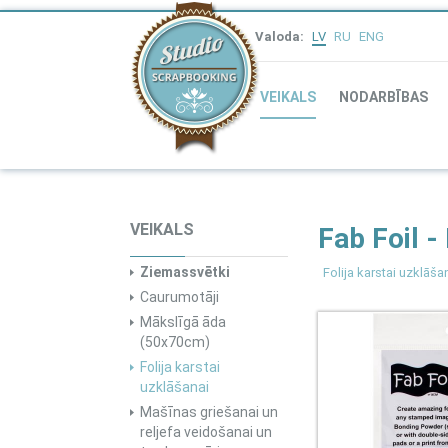
Valoda:
LV
RU
ENG
VEIKALS
NODARBĪBAS
VEIKALS
Fab Foil -
Ziemassvētki
Folija karstai uzklāša
Caurumotāji
Mākslīgā āda
(50x70cm)
Folija karstai
uzklāšanai
Mašīnas griešanai un
reljefa veidošanai un