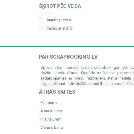
ŠĶIROT PĒC VEIDA
Jaunās preces
Preces ar atlaidi
PAR SCRAPBOOKING.LV
Specializēts interneta veikals skrapbukingam jeb 
dažādu preču zīmolu. Piegāde uz Omniva pakomatiem
sadarbojamies ar preču ražotājiem. Katru nedēļu 
organizēšanai. Individuālās apmācības un tematiskās me
ĀTRĀS SAITES
Par mums
Atsauksmes
Ir jautājumi?
Vietnes karte