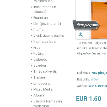
to aksesuāri
Instrumenti un
aksesuāri
Foamiran
Līmējoši materiāli
Atlaide
Jaunums
Nav pieejams
Papīrs
Vienkrāsains papīrs
Papīrs pa lapai
100x10 cm. Foliju var
Filcs
izdruka ar lāzerprin
Rotājumi
divpusīgo līmlenti vai 
Čipbords
Spiedogi
Tinšu spilventiņi
Noliktavā:
Nav pieej
Trafareti
Ražotājs:
WOW!
Embossing
Articule:
W216-COP3
Mixed Media
Albumi
EUR 1.60
Silikona formas un
piederumi