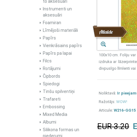
to aksesuāri
Instrumenti un
aksesuāri
Foamiran
Līmējoši materiāli
Atlaide
Papīrs
Vienkrāsains papīrs
Papīrs pa lapai
100x10 cm. Foliju var
Filcs
izdruka ar lāzerprin
Rotājumi
divpusīgo līmlenti vai 
Čipbords
Spiedogi
Tinšu spilventiņi
Noliktavā:
Ir pieejam
Trafareti
Ražotājs:
WOW!
Embossing
Articule:
W216-GG15
Mixed Media
Albumi
EUR 3.20
E
Silikona formas un
piederumi