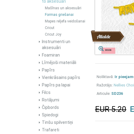
to aksesuāri
Mašīnas un aksesuāri
Formas griešanai
Mapes reljefa veidošanai
Cricut
Cricut Joy
Atlaide
Instrumenti un
aksesuāri
Foamiran
Līmējoši materiāli
Papīrs
Noliktavā:
Ir pieejam
Vienkrāsains papīrs
Papīrs pa lapai
Ražotājs:
Nellies Cho
Filcs
Articule:
SD236
Rotājumi
EUR 5.20
E
Čipbords
Spiedogi
Tinšu spilventiņi
Trafareti