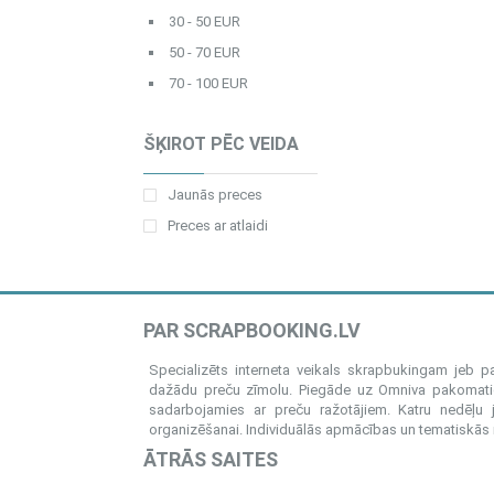
30 - 50 EUR
50 - 70 EUR
70 - 100 EUR
ŠĶIROT PĒC VEIDA
Jaunās preces
Preces ar atlaidi
PAR SCRAPBOOKING.LV
Specializēts interneta veikals skrapbukingam jeb 
dažādu preču zīmolu. Piegāde uz Omniva pakomatiem
sadarbojamies ar preču ražotājiem. Katru nedēļu 
organizēšanai. Individuālās apmācības un tematiskās me
ĀTRĀS SAITES