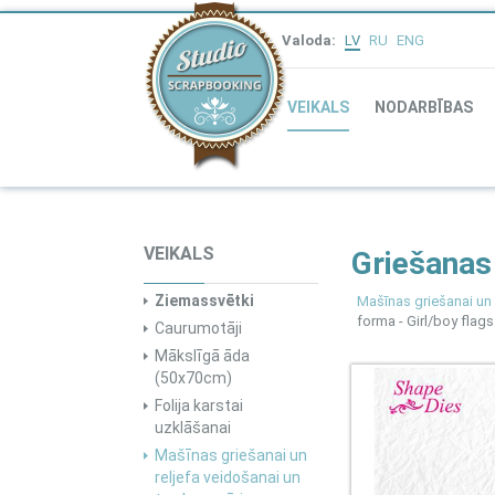
Valoda:
LV
RU
ENG
VEIKALS
NODARBĪBAS
VEIKALS
Griešanas 
Ziemassvētki
Mašīnas griešanai un 
forma - Girl/boy flags
Caurumotāji
Mākslīgā āda
(50x70cm)
Folija karstai
uzklāšanai
Mašīnas griešanai un
reljefa veidošanai un