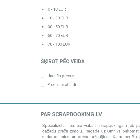
0 - 10 EUR
10 - 30 EUR
30 - 50 EUR
50 - 70 EUR
70 - 100 EUR
ŠĶIROT PĒC VEIDA
Jaunās preces
Preces ar atlaidi
PAR SCRAPBOOKING.LV
Specializēts interneta veikals skrapbukingam jeb 
dažādu preču zīmolu. Piegāde uz Omniva pakomatiem
sadarbojamies ar preču ražotājiem. Katru nedēļu 