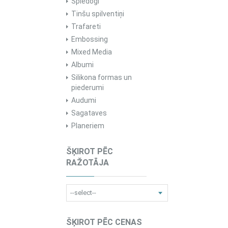
Spiedogi
Tinšu spilventiņi
Trafareti
Embossing
Mixed Media
Albumi
Silikona formas un
piederumi
Audumi
Sagataves
Planeriem
ŠĶIROT PĒC
RAŽOTĀJA
ŠĶIROT PĒC CENAS