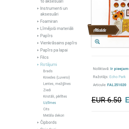
to aksesuāri
Instrumenti un
aksesuāri
Foamiran
Līmējoši materiāli
Atlaide
Papīrs
Vienkrāsains papīrs
Papīrs pa lapai
Filcs
Rotājumi
Noliktavā:
Ir pieejam
Brads
Ražotājs:
Echo Park
Kniedes (Luversi)
Lentes, mežģīnes
Articule:
FAL251020
Ziedi
Kristāli, pērlītes
EUR 6.50
E
Uzlīmes
Cits
Metāla dekori
Čipbords