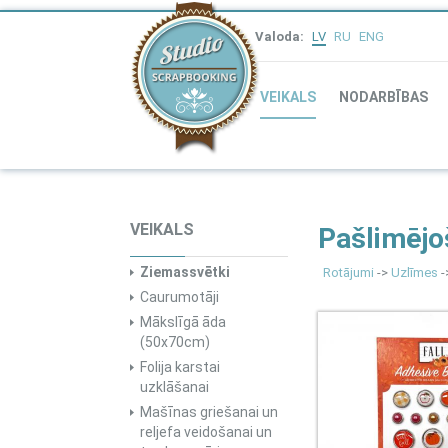
Valoda:
LV
RU
ENG
VEIKALS
NODARBĪBAS
VEIKALS
Pašlimējoš
Ziemassvētki
Rotājumi
->
Uzlīmes
-
Caurumotāji
Mākslīgā āda
(50x70cm)
Folija karstai
uzklāšanai
Mašīnas griešanai un
reljefa veidošanai un