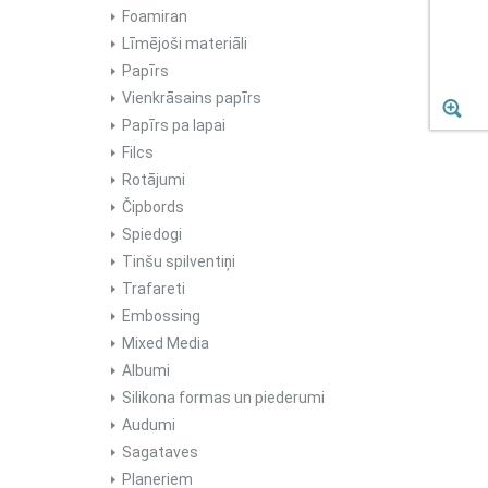
Foamiran
Līmējoši materiāli
Papīrs
Vienkrāsains papīrs
Papīrs pa lapai
Filcs
Rotājumi
Čipbords
Spiedogi
Tinšu spilventiņi
Trafareti
Embossing
Mixed Media
Albumi
Silikona formas un piederumi
Audumi
Sagataves
Planeriem