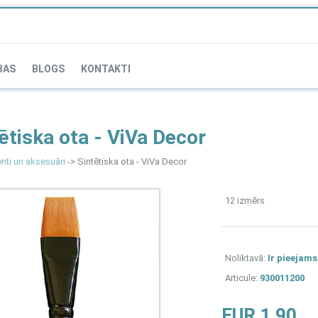
BAS
BLOGS
KONTAKTI
ētiska ota - ViVa Decor
nti un aksesuāri
-> Sintētiska ota - ViVa Decor
12 izmērs
Noliktavā:
Ir pieejams
Articule:
930011200
EUR 1.90