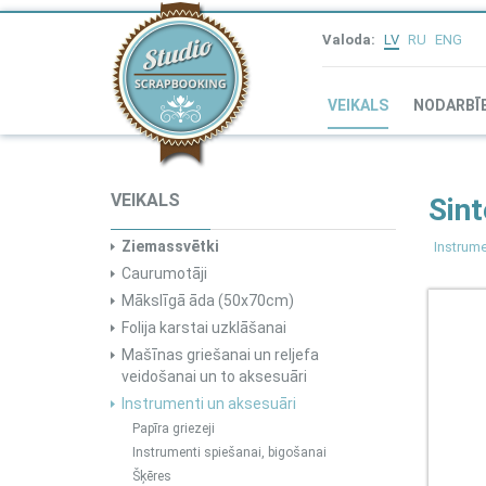
Valoda:
LV
RU
ENG
VEIKALS
NODARBĪ
VEIKALS
Sint
Ziemassvētki
Instrume
Caurumotāji
Mākslīgā āda (50x70cm)
Folija karstai uzklāšanai
Mašīnas griešanai un reljefa
veidošanai un to aksesuāri
Instrumenti un aksesuāri
Papīra griezeji
Instrumenti spiešanai, bigošanai
Šķēres