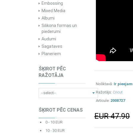
Embossing
Mixed Media
Albumi
Silikona formas un
piederumi
Audumi
Sagataves
Planeriem
ŠĶIROT PĒC
RAŽOTĀJA
Noliktavā:
Ir pieejam
Ražotājs:
Cricut
Articule:
2008727
ŠĶIROT PĒC CENAS
EUR 47.90
0 - 10 EUR
10 - 30 EUR