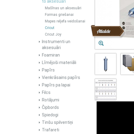
to aksesuāri
Mašīnas un aksesuāri
Formas griešanai
Mapes reljefa veidošanai
Cricut
Atlaide
Cricut Joy
Instrumenti un
aksesuāri
Foamiran
Līmējoši materiāli
Papīrs
Vienkrāsains papīrs
Papīrs pa lapai
Filcs
Rotājumi
Čipbords
Spiedogi
Tinšu spilventiņi
Trafareti