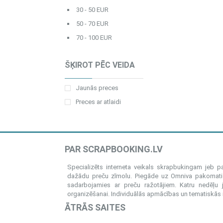
30 - 50 EUR
50 - 70 EUR
70 - 100 EUR
ŠĶIROT PĒC VEIDA
Jaunās preces
Preces ar atlaidi
PAR SCRAPBOOKING.LV
Specializēts interneta veikals skrapbukingam jeb 
dažādu preču zīmolu. Piegāde uz Omniva pakomatiem
sadarbojamies ar preču ražotājiem. Katru nedēļu 
organizēšanai. Individuālās apmācības un tematiskās me
ĀTRĀS SAITES