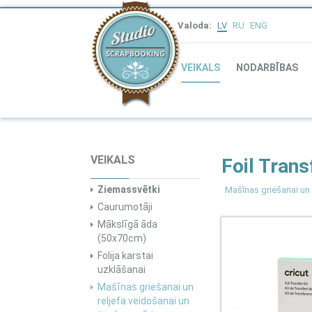
Valoda:
LV
RU
ENG
VEIKALS
NODARBĪBAS
VEIKALS
Foil Trans
Ziemassvētki
Mašīnas griešanai un 
Caurumotāji
Mākslīgā āda
(50x70cm)
Folija karstai
uzklāšanai
Mašīnas griešanai un
reljefa veidošanai un