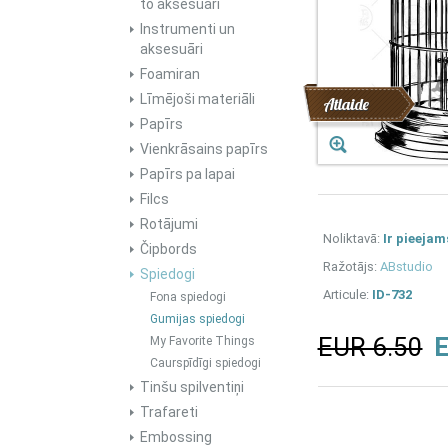
to aksesuāri
Instrumenti un
aksesuāri
Foamiran
Līmējoši materiāli
Atlaide
Papīrs
Vienkrāsains papīrs
Papīrs pa lapai
Filcs
Rotājumi
Noliktavā:
Ir pieejam
Čipbords
Ražotājs:
ABstudio
Spiedogi
Articule:
ID-732
Fona spiedogi
Gumijas spiedogi
EUR 6.50
E
My Favorite Things
Caurspīdīgi spiedogi
Tinšu spilventiņi
Trafareti
Embossing