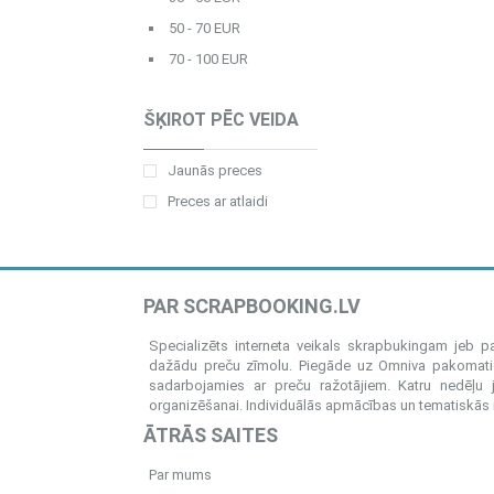
50 - 70 EUR
70 - 100 EUR
ŠĶIROT PĒC VEIDA
Jaunās preces
Preces ar atlaidi
PAR SCRAPBOOKING.LV
Specializēts interneta veikals skrapbukingam jeb 
dažādu preču zīmolu. Piegāde uz Omniva pakomatiem
sadarbojamies ar preču ražotājiem. Katru nedēļu 
organizēšanai. Individuālās apmācības un tematiskās me
ĀTRĀS SAITES
Par mums