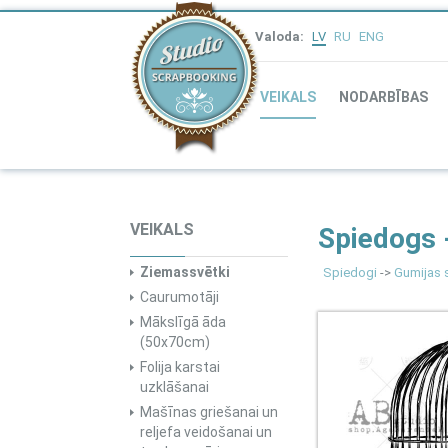
Valoda:
LV
RU
ENG
VEIKALS
NODARBĪBAS
VEIKALS
Spiedogs 
Ziemassvētki
Spiedogi
->
Gumijas 
Caurumotāji
Mākslīgā āda
(50x70cm)
Folija karstai
uzklāšanai
Mašīnas griešanai un
reljefa veidošanai un