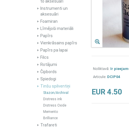
to aksesuāri
Instrumenti un
aksesuāri
Foamiran
Līmējoši materiāli
Papīrs
Vienkrāsains papīrs
Papīrs pa lapai
Filcs
Rotājumi
Noliktavā:
Ir pieejam
Čipbords
Articule:
DCIP04
Spiedogi
Tinšu spilventiņi
EUR 4.50
Stazon/Archival
Distress ink
Distress Oxide
Memento
Brilliance
Trafareti