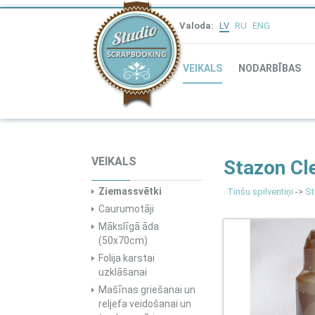
Valoda:
LV
RU
ENG
VEIKALS
NODARBĪBAS
VEIKALS
Stazon Cl
Ziemassvētki
Tinšu spilventiņi
->
St
Caurumotāji
Mākslīgā āda
(50x70cm)
Folija karstai
uzklāšanai
Mašīnas griešanai un
reljefa veidošanai un