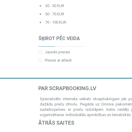
30 - 50 EUR
50 - 70 EUR
70 - 100 EUR
ŠĶIROT PĒC VEIDA
Jaunās preces
Preces ar atlaidi
PAR SCRAPBOOKING.LV
Specializēts interneta veikals skrapbukingam jeb 
dažādu preču zīmolu. Piegāde uz Omniva pakomatiem
sadarbojamies ar preču ražotājiem. Katru nedēļu 
organizēšanai. Individuālās apmācības un tematiskās me
ĀTRĀS SAITES