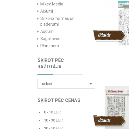
Mixed Media
Albumi
Silikona formas un
piederumi
Audumi
Atlaide
Sagataves
Planeriem
ŠĶIROT PĒC
RAŽOTĀJA
ŠĶIROT PĒC CENAS
0 - 10 EUR
Atlaide
10 - 30 EUR
30 - 50 EUR