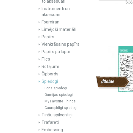
to aksesuāri
Instrumenti un
aksesuāri
Foamiran
Līmējoši materiāli
Papīrs
Vienkrāsains papīrs
Papīrs pa lapai
Filcs
Rotājumi
Čipbords
Atlaide
Spiedogi
Fona spiedogi
Gumijas spiedogi
My Favorite Things
Caurspīdīgi spiedogi
Tinšu spilventiņi
Trafareti
Embossing