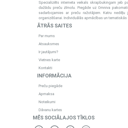
Specializēts interneta veikals skrapbukingam jeb 
dažādu preču zīmolu. Piegāde uz Omniva pakomatiem
sadarbojamies ar preču ražotājiem. Katru nedēļu 
organizēšanai. Individuālās apmācības un tematiskās me
ĀTRĀS SAITES
Par mums
Atsauksmes
Ir jautājumi?
Vietnes karte
Kontakti
INFORMĀCIJA
Preču piegāde
Apmaksa
Noteikumi
Dāvanu kartes
MĒS SOCIĀLAJOS TĪKLOS