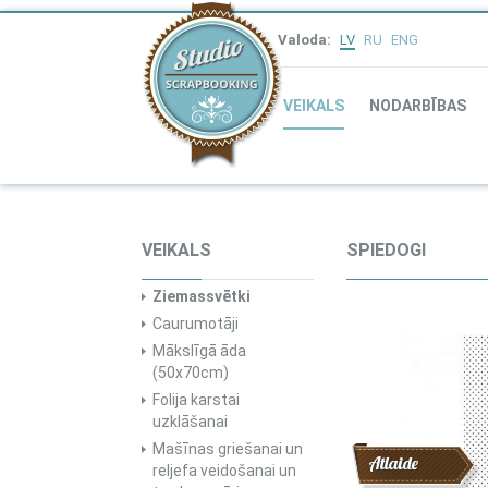
Valoda:
LV
RU
ENG
VEIKALS
NODARBĪBAS
VEIKALS
SPIEDOGI
Ziemassvētki
Caurumotāji
Mākslīgā āda
(50x70cm)
Folija karstai
uzklāšanai
Mašīnas griešanai un
Atlaide
reljefa veidošanai un