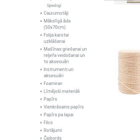
Spiedogi
Caurumotāji
Mākslīgā āda
(50x70cm)
Folija karstai
uzklāšanai
Mašīnas griešanai un
reljefa veidošanai un
to aksesuāri
Instrumenti un
aksesuāri
Foamiran
Līmējoši materiāli
Papīrs
Vienkrāsains papīrs
Papīrs pa lapai
Filcs
Rotājumi
Čipbords