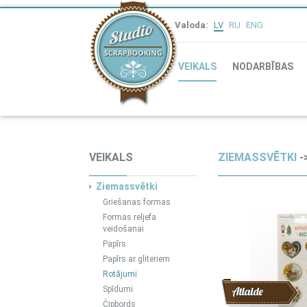
Valoda:
LV
RU
ENG
VEIKALS
NODARBĪBAS
VEIKALS
ZIEMASSVĒTKI
-
Ziemassvētki
Griešanas formas
Formas reljefa
veidošanai
Papīrs
Papīrs ar gliteriem
Rotājumi
Spīdumi
Atlaide
Čipbords