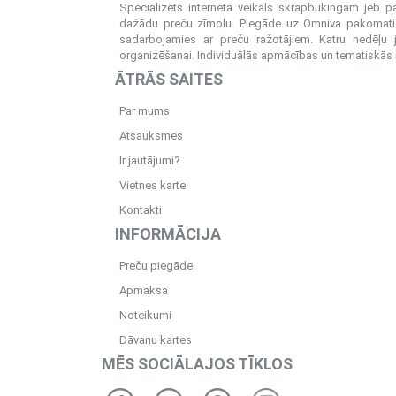
Specializēts interneta veikals skrapbukingam jeb 
dažādu preču zīmolu. Piegāde uz Omniva pakomatiem
sadarbojamies ar preču ražotājiem. Katru nedēļu 
organizēšanai. Individuālās apmācības un tematiskās me
ĀTRĀS SAITES
Par mums
Atsauksmes
Ir jautājumi?
Vietnes karte
Kontakti
INFORMĀCIJA
Preču piegāde
Apmaksa
Noteikumi
Dāvanu kartes
MĒS SOCIĀLAJOS TĪKLOS