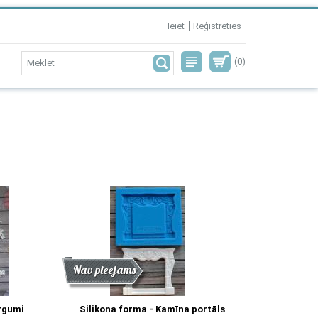
Ieiet
Reģistrēties
(0)
Atlaide
Jaunums
Nav pieejams
rgumi
Silikona forma - Kamīna portāls