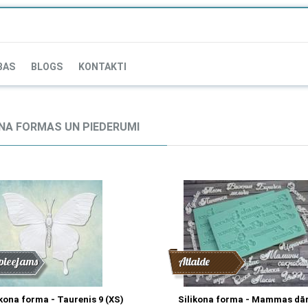
BAS
BLOGS
KONTAKTI
ONA FORMAS UN PIEDERUMI
de
nums
pieejams
Atlaide
ikona forma - Taurenis 9 (XS)
Silikona forma - Mammas dā