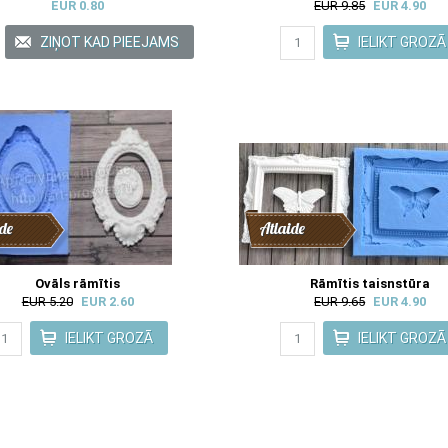
EUR 0.80
EUR 9.85
EUR 4.90
de
Atlaide
Ovāls rāmītis
Rāmītis taisnstūra
EUR 5.20
EUR 2.60
EUR 9.65
EUR 4.90