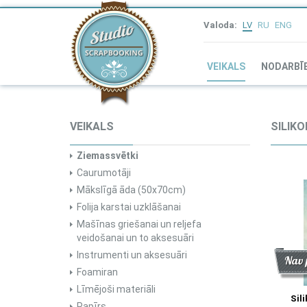
Valoda:
LV
RU
ENG
VEIKALS
NODARBĪ
VEIKALS
SILIK
Ziemassvētki
Caurumotāji
Mākslīgā āda (50x70cm)
Folija karstai uzklāšanai
Mašīnas griešanai un reljefa
veidošanai un to aksesuāri
Instrumenti un aksesuāri
Atlai
Jau
Nav 
Foamiran
Līmējoši materiāli
Sil
Papīrs