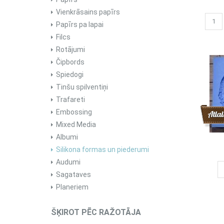
Vienkrāsains papīrs
Papīrs pa lapai
Filcs
Rotājumi
Čipbords
Spiedogi
Tinšu spilventiņi
Trafareti
Embossing
Atlai
Mixed Media
Albumi
Silikona formas un piederumi
Audumi
Sagataves
Planeriem
ŠĶIROT PĒC RAŽOTĀJA