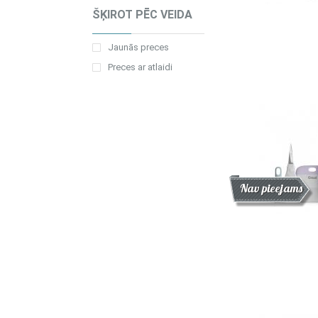
ŠĶIROT PĒC VEIDA
Jaunās preces
Preces ar atlaidi
Atlaide
Jaunums
Nav pieejams