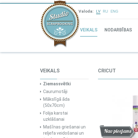
Valoda:
LV
RU
ENG
VEIKALS
NODARBĪBAS
VEIKALS
CRICUT
Ziemassvētki
Caurumotāji
Mākslīgā āda
(50x70cm)
Folija karstai
uzklāšanai
Mašīnas griešanai un
Atlaide
Jaunums
Nav pieejams
reljefa veidošanai un