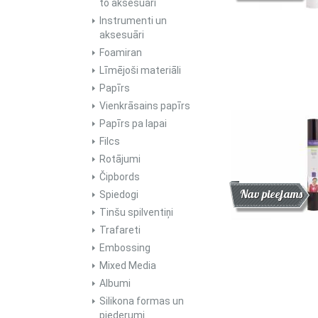
to aksesuāri
Instrumenti un
aksesuāri
Foamiran
Līmējoši materiāli
Papīrs
Vienkrāsains papīrs
Papīrs pa lapai
Filcs
Rotājumi
Čipbords
Atlaide
Jaunums
Nav pieejams
Spiedogi
Tinšu spilventiņi
Trafareti
Embossing
Mixed Media
Albumi
Silikona formas un
piederumi