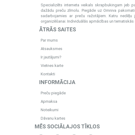
Specializēts interneta veikals skrapbukingam jeb 
dažādu preču zīmolu. Piegāde uz Omniva pakomatiem
sadarbojamies ar preču ražotājiem. Katru nedēļu 
organizēšanai. Individuālās apmācības un tematiskās me
ĀTRĀS SAITES
Par mums
Atsauksmes
Ir jautājumi?
Vietnes karte
Kontakti
INFORMĀCIJA
Preču piegāde
Apmaksa
Noteikumi
Dāvanu kartes
MĒS SOCIĀLAJOS TĪKLOS