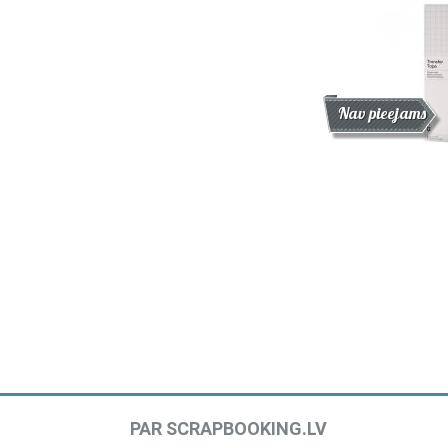
Atlaide
Jaunums
Nav pieejams
PAR SCRAPBOOKING.LV