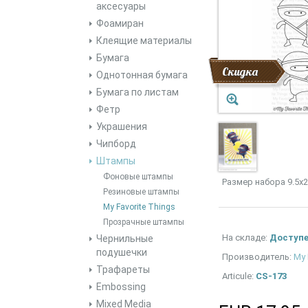
аксесуары
Фоамиран
Клеящие материалы
Бумага
Скидка
Однотонная бумага
Бумага по листам
Фетр
Украшения
Чипборд
Штампы
Фоновые штампы
Размер набора 9.5х2
Резиновые штампы
My Favorite Things
Прозрачные штампы
На складе:
Доступ
Чернильные
подушечки
Производитель:
My 
Трафареты
Articule:
CS-173
Embossing
Mixed Media