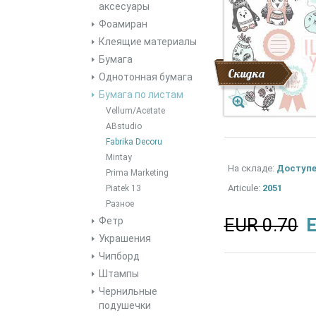
аксесуары
Фоамиран
Клеящие материалы
Бумага
Скидка
Однотонная бумага
Бумага по листам
Vellum/Acetate
ABstudio
Fabrika Decoru
Mintay
На складе:
Доступ
Prima Marketing
Articule:
2051
Piatek 13
Разное
EUR 0.70
E
Фетр
Украшения
Чипборд
Штампы
Чернильные
подушечки