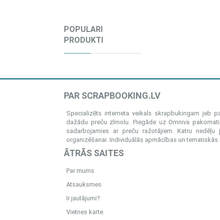
POPULARI
PRODUKTI
PAR SCRAPBOOKING.LV
Specializēts interneta veikals skrapbukingam jeb 
dažādu preču zīmolu. Piegāde uz Omniva pakomatiem
sadarbojamies ar preču ražotājiem. Katru nedēļu 
organizēšanai. Individuālās apmācības un tematiskās me
ĀTRĀS SAITES
Par mums
Atsauksmes
Ir jautājumi?
Vietnes karte