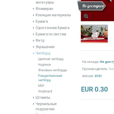
аксесуары
Скидка
Новинка
Не доступен
Фоамиран
Клеящие материалы
Бумага
Однотонная бумага
Бумага по листам
Фетр
Украшения
Чипборд
Цветной чипборд
На складе:
Не дост
Надписи
Производитель:
Scr
Фоновые чипборды
Рождественский
Articule:
3131
чипборд
MDF
EUR 0.30
Greyboard
Штампы
Чернильные
подушечки