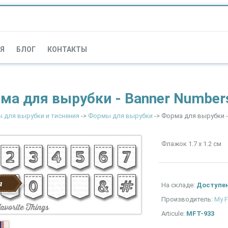
Я
БЛОГ
КОНТАКТЫ
ма для вырубки - Banner Number
 для вырубки и тиснения
->
Формы для вырубки
-> Форма для вырубки -
Флажок 1.7 х 1.2 см
а
На складе:
Доступе
Производитель:
My F
Articule:
MFT-933