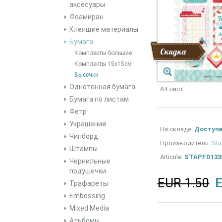
аксесуары
Фоамиран
Клеящие материалы
Бумага
Скидка
Комплекты большие
Комплекты 15х15см
Высечки
Однотонная бумага
A4 лист
Бумага по листам
Фетр
Украшения
На складе:
Доступ
Чипборд
Производитель:
Stu
Штампы
Articule:
STAPFD133
Чернильные
подушечки
EUR 1.50
E
Трафареты
Embossing
Mixed Media
Альбомы