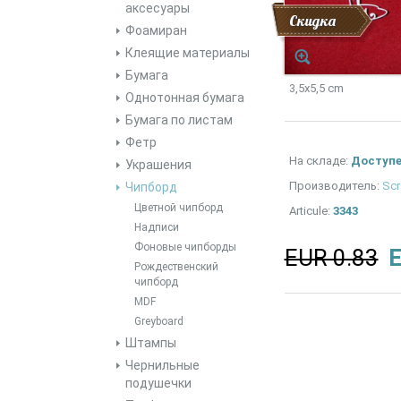
аксесуары
Скидка
Фоамиран
Клеящие материалы
Бумага
3,5x5,5 cm
Однотонная бумага
Бумага по листам
Фетр
На складе:
Доступ
Украшения
Производитель:
Scr
Чипборд
Цветной чипборд
Articule:
3343
Надписи
Фоновые чипборды
EUR 0.83
E
Рождественский
чипборд
MDF
Greyboard
Штампы
Чернильные
подушечки