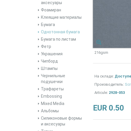
аксесуары
Фоамиран
Клеящие материалы
Бумага
Однотонная бумага
Бумага по листам
Фетр
216gsm
Украшения
Чипборд
Штампы
Чернильные
На складе:
Доступ
подушечки
Производитель:
Scr
Трафареты
Articule:
2928-053
Embossing
Mixed Media
EUR 0.50
Альбомы
Силиконовые формы
и аксесуары