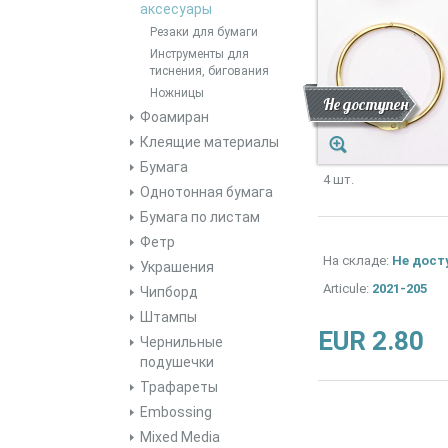
аксесуары
Резаки для бумаги
Инструменты для
тиснения, бигования
Ножницы
Скидка
Новинка
Не доступен
Фоамиран
Клеящие материалы
Бумага
4 шт.
Однотонная бумага
Бумага по листам
Фетр
На складе:
Не дост
Украшения
Articule:
2021-205
Чипборд
Штампы
EUR 2.80
Чернильные
подушечки
Трафареты
Embossing
Mixed Media