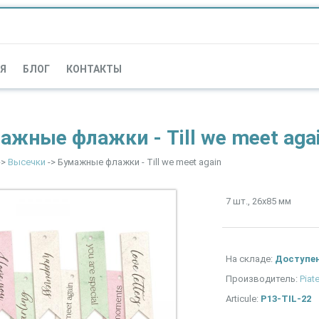
Я
БЛОГ
КОНТАКТЫ
ажные флажки - Till we meet aga
->
Высечки
-> Бумажные флажки - Till we meet again
7 шт., 26х85 мм
На складе:
Доступе
Производитель:
Piat
Articule:
P13-TIL-22