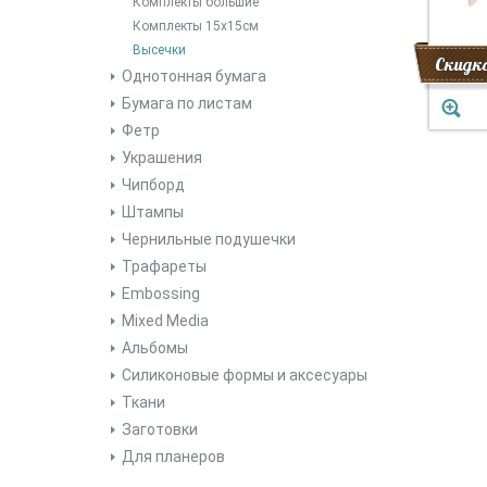
Комплекты большие
Комплекты 15х15см
Высечки
Скидк
Однотонная бумага
Бумага по листам
Фетр
Украшения
Чипборд
Штампы
Чернильные подушечки
Трафареты
Embossing
Mixed Media
Альбомы
Силиконовые формы и аксесуары
Ткани
Заготовки
Для планеров