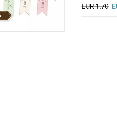
EUR 1.70
E
а