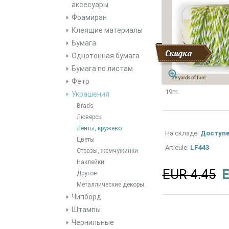
аксесуары
Фоамиран
Клеящие материалы
Бумага
Скидка
Однотонная бумага
Бумага по листам
Фетр
19m
Украшения
Brads
Люверсы
Ленты, кружево
На складе:
Доступ
Цветы
Articule:
LF443
Стразы, жемчужинки
Наклейки
EUR 4.45
E
Другое
Металлические декоры
Чипборд
Штампы
Чернильные