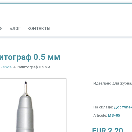
Я
БЛОГ
КОНТАКТЫ
итограф 0.5 мм
анеров
-> Рапитограф 0.5 мм
Идеально для журнали
На складе:
Доступе
Articule:
MS-05
EUR 2.20