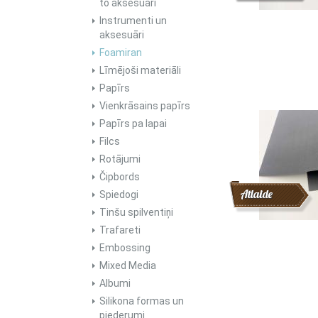
to aksesuāri
Instrumenti un
aksesuāri
Foamiran
Līmējoši materiāli
Papīrs
Vienkrāsains papīrs
Papīrs pa lapai
Filcs
Rotājumi
Čipbords
Atlaide
Spiedogi
Tinšu spilventiņi
Trafareti
Embossing
Mixed Media
Albumi
Silikona formas un
piederumi