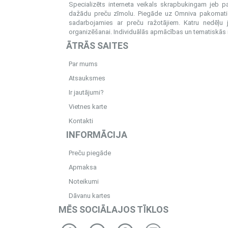
Specializēts interneta veikals skrapbukingam jeb 
dažādu preču zīmolu. Piegāde uz Omniva pakomatiem
sadarbojamies ar preču ražotājiem. Katru nedēļu 
organizēšanai. Individuālās apmācības un tematiskās me
ĀTRĀS SAITES
Par mums
Atsauksmes
Ir jautājumi?
Vietnes karte
Kontakti
INFORMĀCIJA
Preču piegāde
Apmaksa
Noteikumi
Dāvanu kartes
MĒS SOCIĀLAJOS TĪKLOS