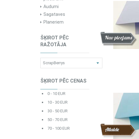
Audumi
Sagataves
Planeriem
Atlaide
Jaunums
Nav pieejams
ŠĶIROT PĒC
RAŽOTĀJA
ŠĶIROT PĒC CENAS
0 - 10 EUR
10 - 30 EUR
30 - 50 EUR
50 - 70 EUR
70 - 100 EUR
Atlaide