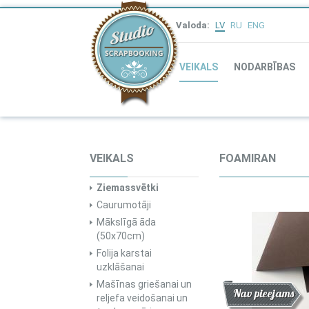
Valoda:
LV
RU
ENG
VEIKALS
NODARBĪBAS
VEIKALS
FOAMIRAN
Ziemassvētki
Caurumotāji
Mākslīgā āda
(50x70cm)
Folija karstai
uzklāšanai
Mašīnas griešanai un
Atlaide
Jaunums
Nav pieejams
reljefa veidošanai un